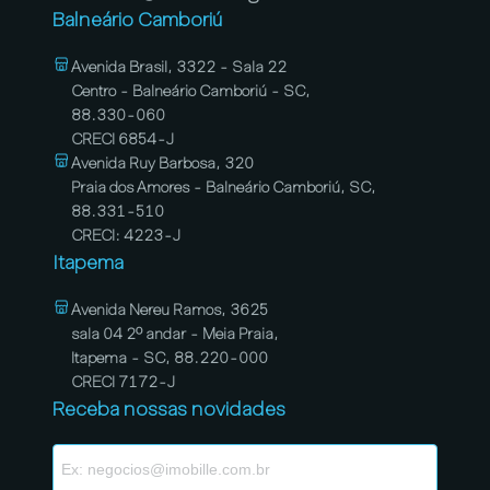
Balneário Camboriú
Avenida Brasil, 3322 - Sala 22
Centro - Balneário Camboriú - SC,
88.330-060
CRECI 6854-J
Avenida Ruy Barbosa, 320
Praia dos Amores - Balneário Camboriú, SC,
88.331-510
CRECI: 4223-J
Itapema
Avenida Nereu Ramos, 3625
sala 04 2º andar - Meia Praia,
Itapema - SC, 88.220-000
CRECI 7172-J
Receba nossas novidades