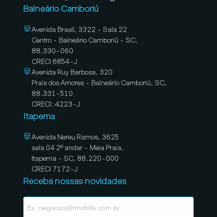
Balneário Camboriú
Avenida Brasil, 3322 - Sala 22
Centro - Balneário Camboriú - SC,
88.330-060
CRECI 6854-J
Avenida Ruy Barbosa, 320
Praia dos Amores - Balneário Camboriú, SC,
88.331-510
CRECI: 4223-J
Itapema
Avenida Nereu Ramos, 3625
sala 04 2º andar - Meia Praia,
Itapema - SC, 88.220-000
CRECI 7172-J
Receba nossas novidades