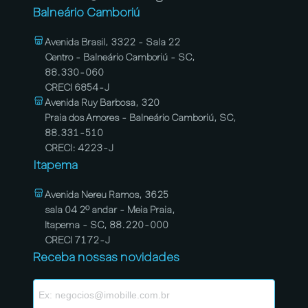
Balneário Camboriú
Avenida Brasil, 3322 - Sala 22
Centro - Balneário Camboriú - SC,
88.330-060
CRECI 6854-J
Avenida Ruy Barbosa, 320
Praia dos Amores - Balneário Camboriú, SC,
88.331-510
CRECI: 4223-J
Itapema
Avenida Nereu Ramos, 3625
sala 04 2º andar - Meia Praia,
Itapema - SC, 88.220-000
CRECI 7172-J
Receba nossas novidades