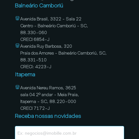
Balneário Camboriú
Avenida Brasil, 3322 - Sala 22
Centro - Balneário Camboriú - SC,
88.330-060
CRECI 6854-J
Avenida Ruy Barbosa, 320
Praia dos Amores - Balneário Camboriú, SC,
88.331-510
CRECI: 4223-J
Itapema
Avenida Nereu Ramos, 3625
sala 04 2º andar - Meia Praia,
Itapema - SC, 88.220-000
CRECI 7172-J
Receba nossas novidades