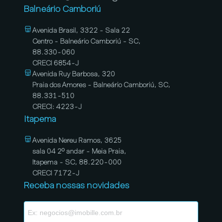
Balneário Camboriú
Avenida Brasil, 3322 - Sala 22
Centro - Balneário Camboriú - SC,
88.330-060
CRECI 6854-J
Avenida Ruy Barbosa, 320
Praia dos Amores - Balneário Camboriú, SC,
88.331-510
CRECI: 4223-J
Itapema
Avenida Nereu Ramos, 3625
sala 04 2º andar - Meia Praia,
Itapema - SC, 88.220-000
CRECI 7172-J
Receba nossas novidades