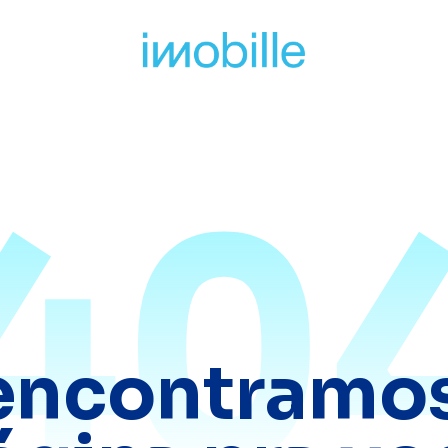
40
encontramos