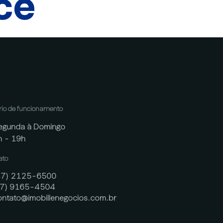
cê
rio de funcionamento
egunda à Domingo
h - 19h
ato
47) 2125-6500
47) 9165-4504
ontato@imobillenegocios.com.br