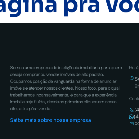
ágina pra vo
Somos uma empresa de inteligência imobiliária para quem
Horá
deseja comprar ou vender imóveis de alto padrão.
S
Ocupamos posição de vanguarda na forma de anunciar
8
imóveis e atender nossos clientes. Nosso foco, para o qual
trabalhamos incansavelmente, é para que a experiência
Cont
Imobille seja fluída, desde os primeiros cliques em nosso
site, até o pós-venda.
(
(
Saiba mais sobre nossa empresa
c