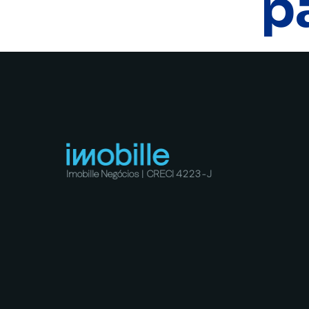
p
Imobille Negócios | CRECI 4223-J