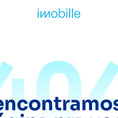
40
encontramos