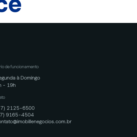
cê
rio de funcionamento
egunda à Domingo
h - 19h
ato
47) 2125-6500
47) 9165-4504
ontato@imobillenegocios.com.br