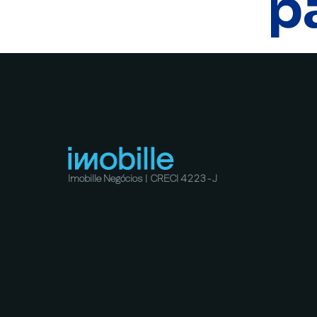
p
Imobille Negócios | CRECI 4223-J