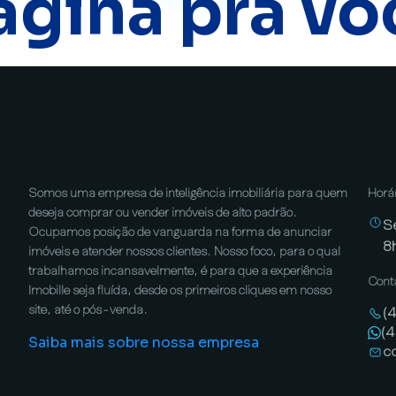
ágina pra vo
Somos uma empresa de inteligência imobiliária para quem
Horá
deseja comprar ou vender imóveis de alto padrão.
S
Ocupamos posição de vanguarda na forma de anunciar
8
imóveis e atender nossos clientes. Nosso foco, para o qual
trabalhamos incansavelmente, é para que a experiência
Cont
Imobille seja fluída, desde os primeiros cliques em nosso
site, até o pós-venda.
(
(
Saiba mais sobre nossa empresa
c