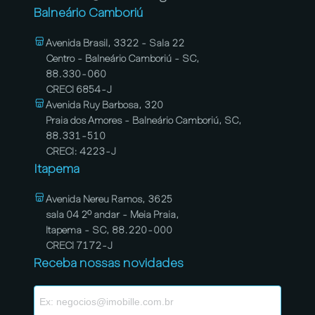
Balneário Camboriú
Avenida Brasil, 3322 - Sala 22
Centro - Balneário Camboriú - SC,
88.330-060
CRECI 6854-J
Avenida Ruy Barbosa, 320
Praia dos Amores - Balneário Camboriú, SC,
88.331-510
CRECI: 4223-J
Itapema
Avenida Nereu Ramos, 3625
sala 04 2º andar - Meia Praia,
Itapema - SC, 88.220-000
CRECI 7172-J
Receba nossas novidades