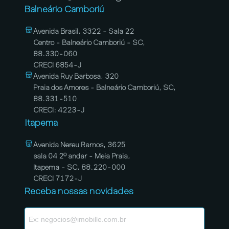
Balneário Camboriú
Avenida Brasil, 3322 - Sala 22
Centro - Balneário Camboriú - SC,
88.330-060
CRECI 6854-J
Avenida Ruy Barbosa, 320
Praia dos Amores - Balneário Camboriú, SC,
88.331-510
CRECI: 4223-J
Itapema
Avenida Nereu Ramos, 3625
sala 04 2º andar - Meia Praia,
Itapema - SC, 88.220-000
CRECI 7172-J
Receba nossas novidades