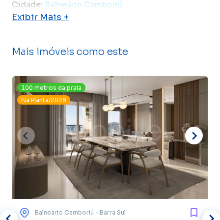
Cidade:
Balneário Camboriú
Exibir Mais +
Mais imóveis como este
100 metros da praia
Na Planta/2028
Balneário Camboriú
- Barra Sul