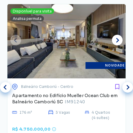
Disponível para visita
Analisa permuta
NOVIDADE
Balneário Camboriú
- Centro
Apartamento no Edifício Mueller Ocean Club em
Balneário Camboriú SC
IM91240
176 m²
3 Vagas
4 Quartos
(4 suítes)
R$ 4.750.000,00