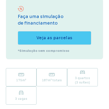
Faça uma simulação
de financiamento
Veja as parcelas
*Simulação sem compromisso
3 quartos
175
m²
187
m² totais
(3 suítes)
3
vagas