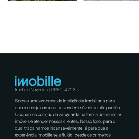
Imobille Negócios | CRECI 4223-J
Somos uma empresa de inteligência imobiliária para
quem deseja comprar ou vender imóveis de alto padrão.
Ocupamos posição de vanguarda na forma de anunciar
imóveis e atender nossos clientes. Nosso foco, para o
qual trabalhamos incansavelmente, é para que a
experiência Imobille seja fluída, desde os primeiros