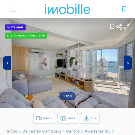
VISTA MAR
DISPONÍVEL PARA VISITA
1/20
VÍDEO
MAPA
RUA
Início
Balneário Camboriú
Centro
Apartamento