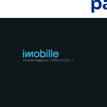
p
Imobille Negócios | CRECI 4223-J