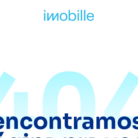
40
encontramos