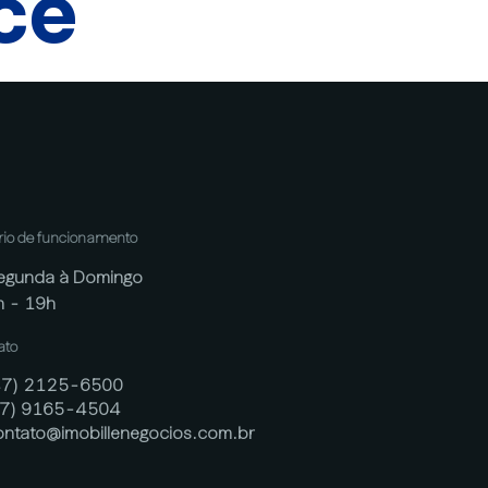
cê
rio de funcionamento
egunda à Domingo
h - 19h
ato
47) 2125-6500
47) 9165-4504
ontato@imobillenegocios.com.br