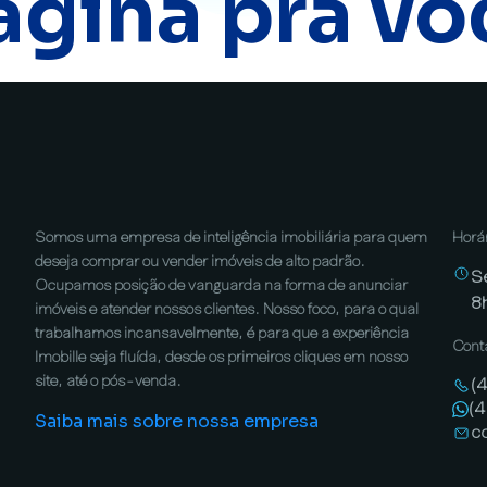
ágina pra vo
Somos uma empresa de inteligência imobiliária para quem
Horá
deseja comprar ou vender imóveis de alto padrão.
S
Ocupamos posição de vanguarda na forma de anunciar
8
imóveis e atender nossos clientes. Nosso foco, para o qual
trabalhamos incansavelmente, é para que a experiência
Cont
Imobille seja fluída, desde os primeiros cliques em nosso
site, até o pós-venda.
(
(
Saiba mais sobre nossa empresa
c