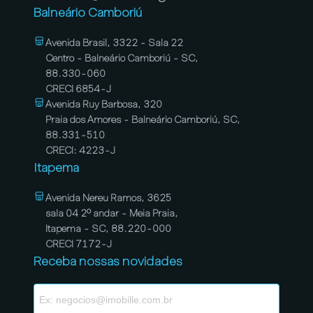
Balneário Camboriú
Avenida Brasil, 3322 - Sala 22
Centro - Balneário Camboriú - SC,
88.330-060
CRECI 6854-J
Avenida Ruy Barbosa, 320
Praia dos Amores - Balneário Camboriú, SC,
88.331-510
CRECI: 4223-J
Itapema
Avenida Nereu Ramos, 3625
sala 04 2º andar - Meia Praia,
Itapema - SC, 88.220-000
CRECI 7172-J
Receba nossas novidades