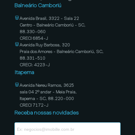
Balneário Camboriú
Avenida Brasil, 3322 - Sala 22
Centro - Balneário Camboriú - SC,
88.330-060
CRECI 6854-J
Avenida Ruy Barbosa, 320
Praia dos Amores - Balneário Camboriú, SC,
88.331-510
CRECI: 4223-J
Itapema
Avenida Nereu Ramos, 3625
sala 04 2º andar - Meia Praia,
Itapema - SC, 88.220-000
CRECI 7172-J
Receba nossas novidades