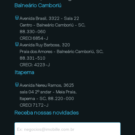
Balneário Camboriú
Avenida Brasil, 3322 - Sala 22
Centro - Balneário Camboriú - SC,
88.330-060
CRECI 6854-J
Avenida Ruy Barbosa, 320
Praia dos Amores - Balneário Camboriú, SC,
88.331-510
CRECI: 4223-J
Itapema
Avenida Nereu Ramos, 3625
sala 04 2º andar - Meia Praia,
Itapema - SC, 88.220-000
CRECI 7172-J
Receba nossas novidades