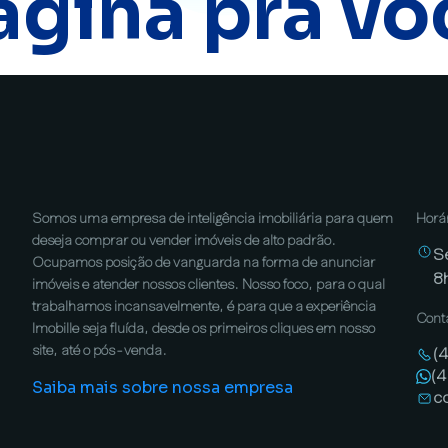
ágina pra vo
Somos uma empresa de inteligência imobiliária para quem
Horá
deseja comprar ou vender imóveis de alto padrão.
S
Ocupamos posição de vanguarda na forma de anunciar
8
imóveis e atender nossos clientes. Nosso foco, para o qual
trabalhamos incansavelmente, é para que a experiência
Cont
Imobille seja fluída, desde os primeiros cliques em nosso
site, até o pós-venda.
(
(
Saiba mais sobre nossa empresa
c