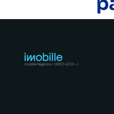
p
Imobille Negócios | CRECI 4223-J