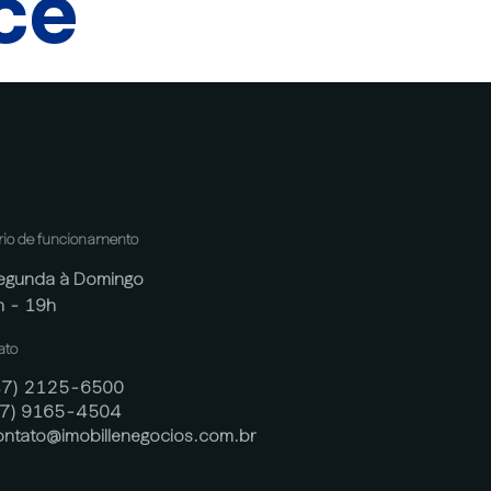
cê
rio de funcionamento
egunda à Domingo
h - 19h
ato
47) 2125-6500
47) 9165-4504
ontato@imobillenegocios.com.br