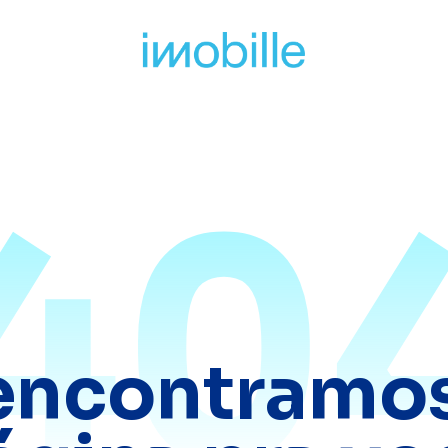
40
encontramos