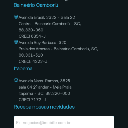
Balneário Camboriú
Avenida Brasil, 3322 - Sala 22
Centro - Balneário Camboriú - SC,
88.330-060
CRECI 6854-J
Avenida Ruy Barbosa, 320
Praia dos Amores - Balneário Camboriú, SC,
88.331-510
CRECI: 4223-J
Itapema
Avenida Nereu Ramos, 3625
sala 04 2º andar - Meia Praia,
Itapema - SC, 88.220-000
CRECI 7172-J
Receba nossas novidades