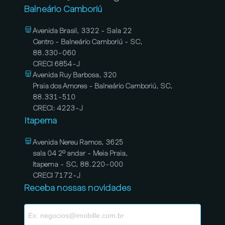
Balneário Camboriú
Avenida Brasil, 3322 - Sala 22
Centro - Balneário Camboriú - SC,
88.330-060
CRECI 6854-J
Avenida Ruy Barbosa, 320
Praia dos Amores - Balneário Camboriú, SC,
88.331-510
CRECI: 4223-J
Itapema
Avenida Nereu Ramos, 3625
sala 04 2º andar - Meia Praia,
Itapema - SC, 88.220-000
CRECI 7172-J
Receba nossas novidades