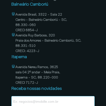
Balneário Camboriú
Avenida Brasil, 3322 - Sala 22
Centro - Balneário Camboriú - SC,
88.330-060
CRECI 6854-J
Avenida Ruy Barbosa, 320
Praia dos Amores - Balneário Camboriú, SC,
88.331-510
CRECI: 4223-J
Itapema
Avenida Nereu Ramos, 3625
sala 04 2º andar - Meia Praia,
Itapema - SC, 88.220-000
CRECI 7172-J
Receba nossas novidades