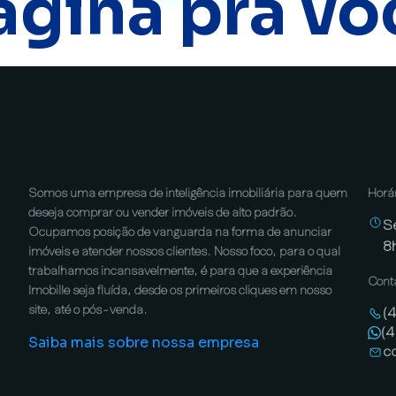
ágina pra vo
Somos uma empresa de inteligência imobiliária para quem
Horá
deseja comprar ou vender imóveis de alto padrão.
S
Ocupamos posição de vanguarda na forma de anunciar
8
imóveis e atender nossos clientes. Nosso foco, para o qual
trabalhamos incansavelmente, é para que a experiência
Cont
Imobille seja fluída, desde os primeiros cliques em nosso
site, até o pós-venda.
(
(
Saiba mais sobre nossa empresa
c