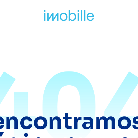
40
encontramos