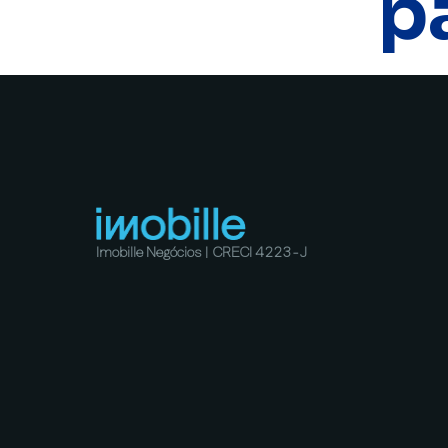
p
Imobille Negócios | CRECI 4223-J