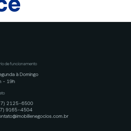
cê
rio de funcionamento
egunda à Domingo
h - 19h
ato
47) 2125-6500
47) 9165-4504
ontato@imobillenegocios.com.br