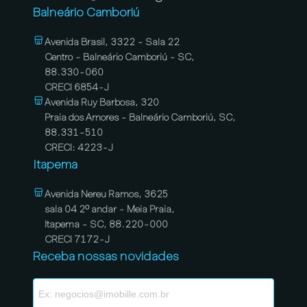
Balneário Camboriú
Avenida Brasil, 3322 - Sala 22
Centro - Balneário Camboriú - SC,
88.330-060
CRECI 6854-J
Avenida Ruy Barbosa, 320
Praia dos Amores - Balneário Camboriú, SC,
88.331-510
CRECI: 4223-J
Itapema
Avenida Nereu Ramos, 3625
sala 04 2º andar - Meia Praia,
Itapema - SC, 88.220-000
CRECI 7172-J
Receba nossas novidades