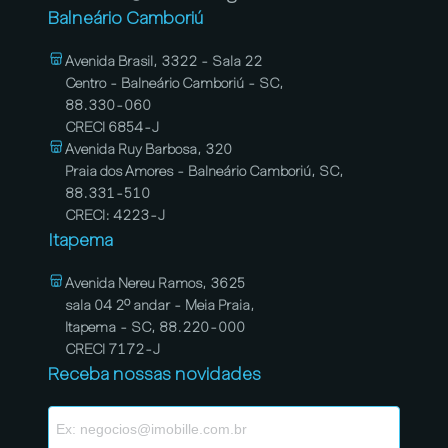
Balneário Camboriú
Avenida Brasil, 3322 - Sala 22
Centro - Balneário Camboriú - SC,
88.330-060
CRECI 6854-J
Avenida Ruy Barbosa, 320
Praia dos Amores - Balneário Camboriú, SC,
88.331-510
CRECI: 4223-J
Itapema
Avenida Nereu Ramos, 3625
sala 04 2º andar - Meia Praia,
Itapema - SC, 88.220-000
CRECI 7172-J
Receba nossas novidades