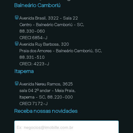
Balneário Camboriú
Avenida Brasil, 3322 - Sala 22
Centro - Balneário Camboriú - SC,
88.330-060
CRECI 6854-J
Avenida Ruy Barbosa, 320
Praia dos Amores - Balneário Camboriú, SC,
88.331-510
CRECI: 4223-J
Itapema
Avenida Nereu Ramos, 3625
sala 04 2º andar - Meia Praia,
Itapema - SC, 88.220-000
CRECI 7172-J
Receba nossas novidades