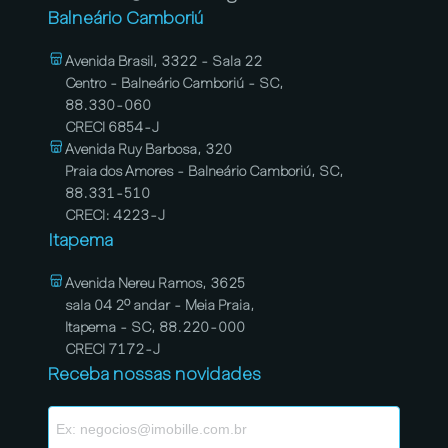
Balneário Camboriú
Avenida Brasil, 3322 - Sala 22
Centro - Balneário Camboriú - SC,
88.330-060
CRECI 6854-J
Avenida Ruy Barbosa, 320
Praia dos Amores - Balneário Camboriú, SC,
88.331-510
CRECI: 4223-J
Itapema
Avenida Nereu Ramos, 3625
sala 04 2º andar - Meia Praia,
Itapema - SC, 88.220-000
CRECI 7172-J
Receba nossas novidades