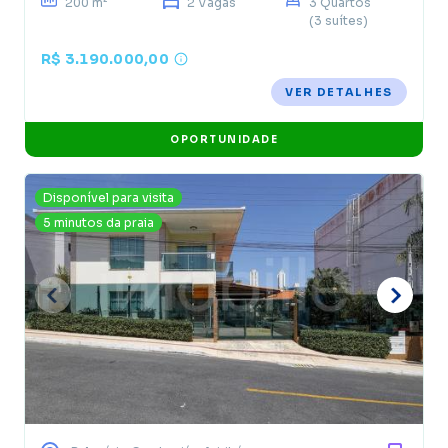
200 m²
2 Vagas
3 Quartos
(3 suítes)
R$ 3.190.000,00
VER DETALHES
OPORTUNIDADE
Disponível para visita
5 minutos da praia