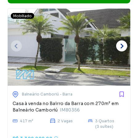
Mobiliado
Balneário Camboriú
- Barra
Casa à venda no Bairro da Barra com 270m² em
Balneário Camboriú
IM80356
417 m²
2 Vagas
3 Quartos
(3 suítes)