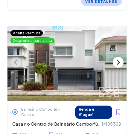
VER DETALHES
Aceita Permuta
Disponível para visita
Balneário Camboriú
-
Venda e
Centro
Aluguel
Casa no Centro de Balneário Camboriú.
IM05309