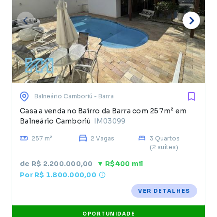
Balneário Camboriú
- Barra
Casa a venda no Bairro da Barra com 257m² em
Balneário Camboriú
IM03099
257 m²
2 Vagas
3 Quartos
(2 suítes)
de R$ 2.200.000,00
▼ R$400 mil
Por R$ 1.800.000,00
VER DETALHES
OPORTUNIDADE