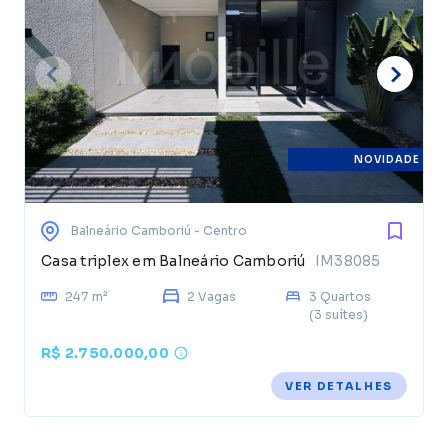
NOVIDADE
Balneário Camboriú
- Centro
Casa triplex em Balneário Camboriú
IM38085
247 m²
2 Vagas
3 Quartos
(3 suítes)
R$ 2.750.000,00
VER DETALHES