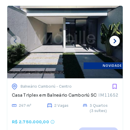
NOVIDADE
Balneário Camboriú
- Centro
Casa Triplex em Balneário Camboriú SC
IM11652
247 m²
2 Vagas
3 Quartos
(3 suítes)
R$ 2.750.000,00