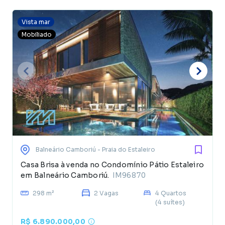
Vista mar
Mobiliado
Balneário Camboriú
- Praia do Estaleiro
Casa Brisa à venda no Condomínio Pátio Estaleiro
em Balneário Camboriú.
IM96870
298 m²
2 Vagas
4 Quartos
(4 suítes)
R$ 6.890.000,00