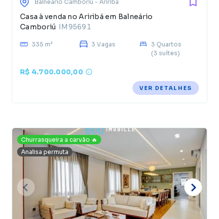
Balneário Camboriú
- Ariribá
Casa à venda no Ariribá em Balneário
Camboriú
IM95691
335 m²
3 Vagas
3 Quartos
(3 suítes)
R$ 4.700.000,00
VER DETALHES
Churrasqueira a carvão 🔥
Analisa permuta