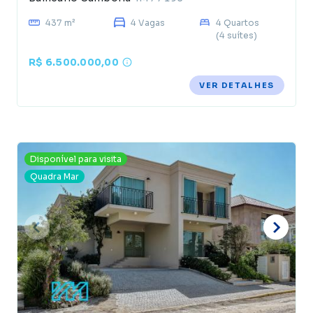
437 m²
4 Vagas
4 Quartos
(4 suítes)
R$ 6.500.000,00
VER DETALHES
Disponível para visita
Quadra Mar