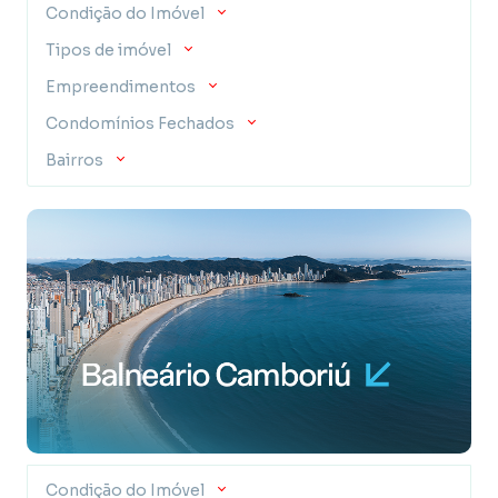
Condição do Imóvel
Investir
em uma casa em Balneário Camboriú
Tipos de imóvel
proporciona além de um espaço altamente
confortável para a família e seus visitantes, mas
Empreendimentos
também garante um patrimônio que tende a se
valorizar ao longo do tempo, proporcionando
Condomínios Fechados
segurança à família.
Bairros
Além disso, com a alta demanda por aluguel de
imóveis na região,em bairros como
Centro
,
Barra
Sul
,
Barra Norte
e na vizinha
Praia Brava
, é possível
gerar uma renda extra significativa, transformando
sua casa em uma fonte de lucro, tanto para aluguel
fixo como por temporada, com um alto potencial de
lucro, rápido e fácil. Assim, investir em uma casa em
Balneário Camboriú representa uma combinação
perfeita entre segurança financeira, conforto
familiar e potencial de retorno.
A “Dubai Brasileira” como Balneário Camboriú é
conhecida, tem fama por suas praias deslumbrantes,
desde a Praia Central com a encantadora Ilha das
Condição do Imóvel