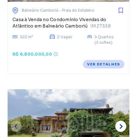
Balneário Camboriú
- Praia do Estaleiro
Casa à Venda no Condomínio Vivendas do
Atlântico em Balneário Camboriú
IM27338
322 m²
2 Vagas
3 Quartos
(3 suítes)
R$ 6.800.000,00
VER DETALHES