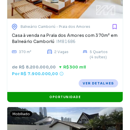
Balneário Camboriú
- Praia dos Amores
Casa à venda na Praia dos Amores com 370m² em
Balneário Camboriú
IM81686
370 m²
2 Vagas
5 Quartos
(4 suítes)
de R$ 8.200.000,00
▼ R$300 mil
Por R$ 7.900.000,00
VER DETALHES
OPORTUNIDADE
Mobiliado