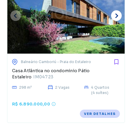
Balneário Camboriú
- Praia do Estaleiro
Casa Atlântica no condominio Pátio
Estaleiro
IM04723
298 m²
2 Vagas
4 Quartos
(4 suítes)
R$ 6.890.000,00
VER DETALHES