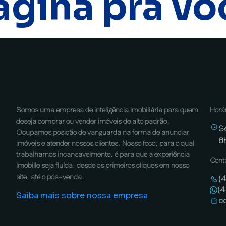
ágina pra vo
Somos uma empresa de inteligência imobiliária para quem
Horá
deseja comprar ou vender imóveis de alto padrão.
S
Ocupamos posição de vanguarda na forma de anunciar
8
imóveis e atender nossos clientes. Nosso foco, para o qual
trabalhamos incansavelmente, é para que a experiência
Cont
Imobille seja fluída, desde os primeiros cliques em nosso
site, até o pós-venda.
(
(
Saiba mais sobre nossa empresa
c