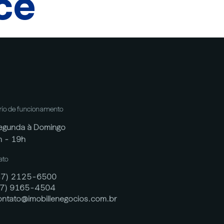
cê
rio de funcionamento
egunda à Domingo
h - 19h
ato
47) 2125-6500
47) 9165-4504
ontato@imobillenegocios.com.br