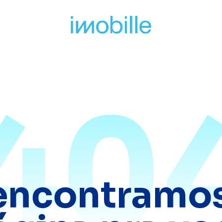
40
encontramos