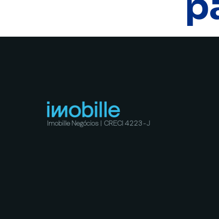
p
Imobille Negócios | CRECI 4223-J