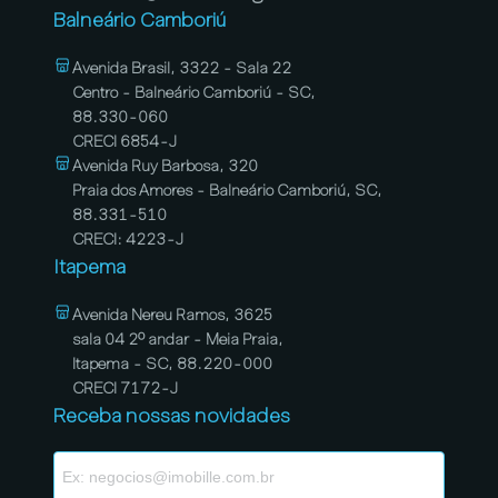
Balneário Camboriú
Avenida Brasil, 3322 - Sala 22
Centro - Balneário Camboriú - SC,
88.330-060
CRECI 6854-J
Avenida Ruy Barbosa, 320
Praia dos Amores - Balneário Camboriú, SC,
88.331-510
CRECI: 4223-J
Itapema
Avenida Nereu Ramos, 3625
sala 04 2º andar - Meia Praia,
Itapema - SC, 88.220-000
CRECI 7172-J
Receba nossas novidades