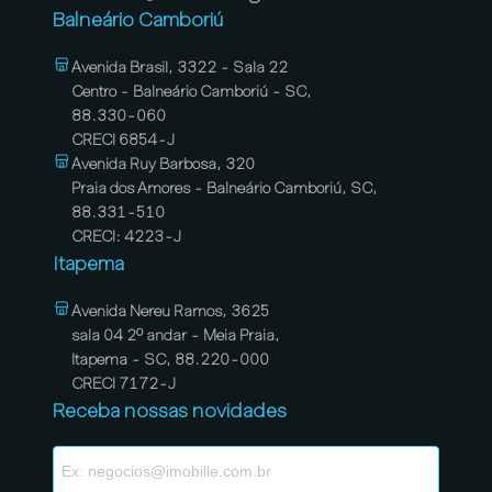
Balneário Camboriú
Avenida Brasil, 3322 - Sala 22
Centro - Balneário Camboriú - SC,
88.330-060
CRECI 6854-J
Avenida Ruy Barbosa, 320
Praia dos Amores - Balneário Camboriú, SC,
88.331-510
CRECI: 4223-J
Itapema
Avenida Nereu Ramos, 3625
sala 04 2º andar - Meia Praia,
Itapema - SC, 88.220-000
CRECI 7172-J
Receba nossas novidades