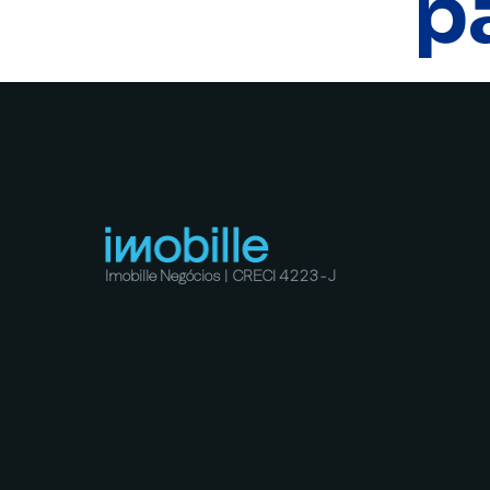
p
Imobille Negócios | CRECI 4223-J