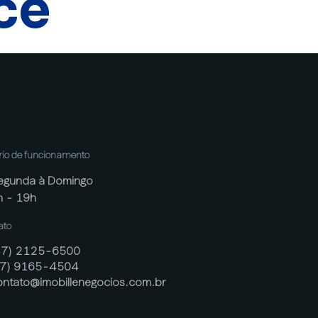
cê
rio de funcionamento
egunda à Domingo
h - 19h
ato
47) 2125-6500
47) 9165-4504
ontato@imobillenegocios.com.br