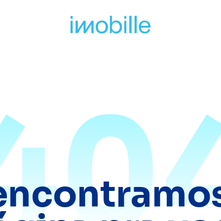
40
encontramos