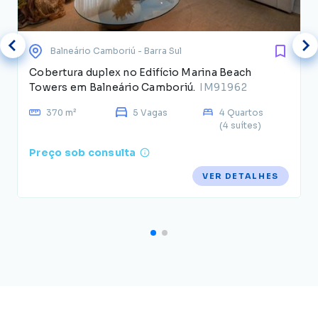
Balneário Camboriú
- Barra Sul
Cobertura duplex no Edifício Marina Beach
Towers em Balneário Camboriú.
IM91962
370 m²
5 Vagas
4 Quartos
(4 suítes)
Preço sob consulta
VER DETALHES