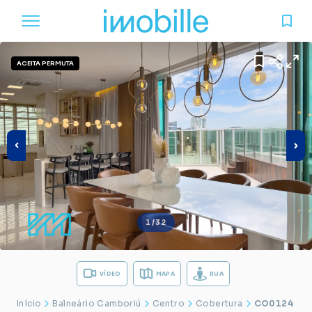
ACEITA PERMUTA
1/32
VÍDEO
MAPA
RUA
Início
Balneário Camboriú
Centro
Cobertura
CO0124