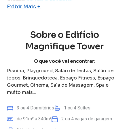
Exibir Mais +
Sobre o
Edifício
Magnifique Tower
O que você vai encontrar:
Piscina, Playground, Salão de festas, Salão de
jogos, Brinquedoteca, Espaço Fitness, Espaço
Gourmet, Cinema, Sala de Massagem, Spa
e
muito mais...
3
ou
4
Dormitórios
1
ou
4
Suítes
de
91
m² a
340
m²
2
ou
4
vagas de garagem