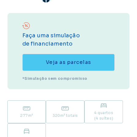
Faça uma simulação
de financiamento
Veja as parcelas
*Simulação sem compromisso
4 quartos
277
m²
320
m² totais
(4 suítes)