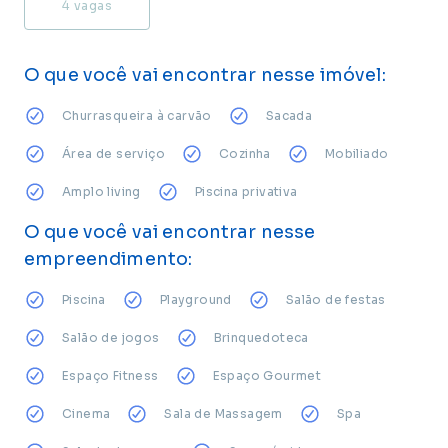
4
vagas
O que você vai encontrar nesse imóvel:
Churrasqueira à carvão
Sacada
Área de serviço
Cozinha
Mobiliado
Amplo living
Piscina privativa
O que você vai encontrar nesse
empreendimento:
Piscina
Playground
Salão de festas
Salão de jogos
Brinquedoteca
Espaço Fitness
Espaço Gourmet
Cinema
Sala de Massagem
Spa