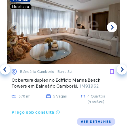
Mobiliado
Balneário Camboriú
- Barra Sul
Cobertura duplex no Edifício Marina Beach
Towers em Balneário Camboriú.
IM91962
370 m²
5 Vagas
4 Quartos
(4 suítes)
Preço sob consulta
VER DETALHES