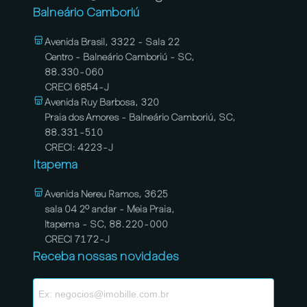
Balneário Camboriú
Avenida Brasil, 3322 - Sala 22
Centro - Balneário Camboriú - SC,
88.330-060
CRECI 6854-J
Avenida Ruy Barbosa, 320
Praia dos Amores - Balneário Camboriú, SC,
88.331-510
CRECI: 4223-J
Itapema
Avenida Nereu Ramos, 3625
sala 04 2º andar - Meia Praia,
Itapema - SC, 88.220-000
CRECI 7172-J
Receba nossas novidades