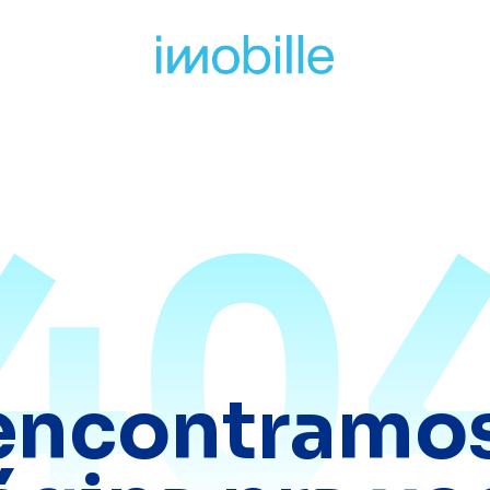
40
encontramos