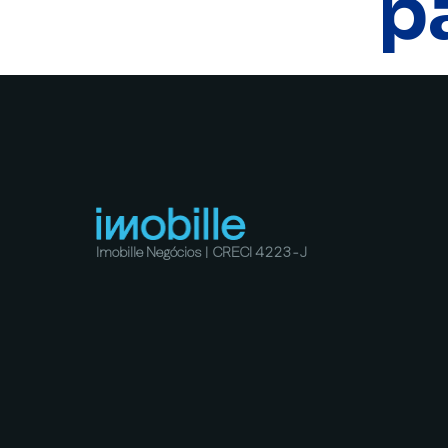
p
Imobille Negócios | CRECI 4223-J