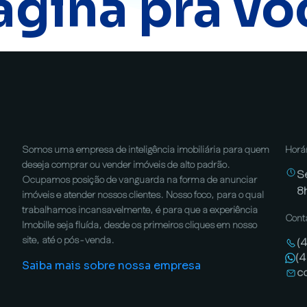
ágina pra vo
Somos uma empresa de inteligência imobiliária para quem
Horá
deseja comprar ou vender imóveis de alto padrão.
S
Ocupamos posição de vanguarda na forma de anunciar
8
imóveis e atender nossos clientes. Nosso foco, para o qual
trabalhamos incansavelmente, é para que a experiência
Cont
Imobille seja fluída, desde os primeiros cliques em nosso
site, até o pós-venda.
(
(
Saiba mais sobre nossa empresa
c