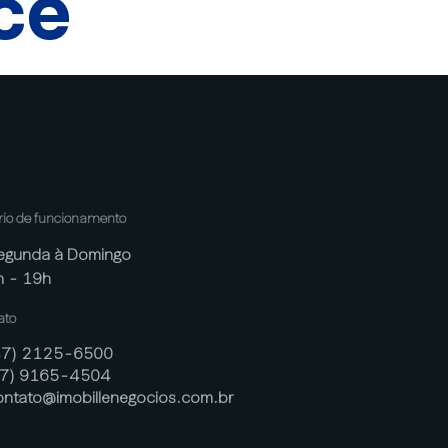
cê
rio de funcionamento
egunda à Domingo
h - 19h
ato
47) 2125-6500
47) 9165-4504
ontato@imobillenegocios.com.br