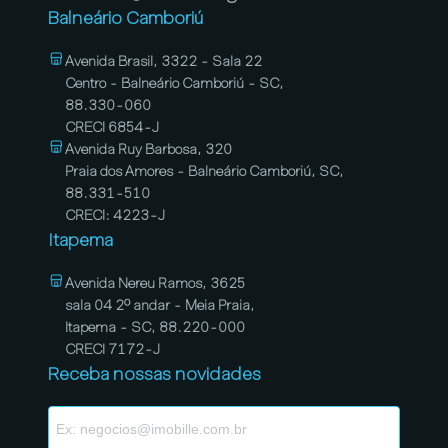
Balneário Camboriú
Avenida Brasil, 3322 - Sala 22
Centro - Balneário Camboriú - SC,
88.330-060
CRECI 6854-J
Avenida Ruy Barbosa, 320
Praia dos Amores - Balneário Camboriú, SC,
88.331-510
CRECI: 4223-J
Itapema
Avenida Nereu Ramos, 3625
sala 04 2º andar - Meia Praia,
Itapema - SC, 88.220-000
CRECI 7172-J
Receba nossas novidades