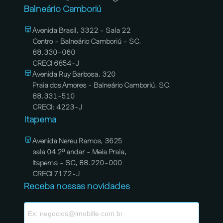
Balneário Camboriú
Avenida Brasil, 3322 - Sala 22
Centro - Balneário Camboriú - SC,
88.330-060
CRECI 6854-J
Avenida Ruy Barbosa, 320
Praia dos Amores - Balneário Camboriú, SC,
88.331-510
CRECI: 4223-J
Itapema
Avenida Nereu Ramos, 3625
sala 04 2º andar - Meia Praia,
Itapema - SC, 88.220-000
CRECI 7172-J
Receba nossas novidades