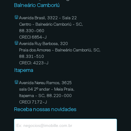
Balneário Camboriú
Avenida Brasil, 3322 - Sala 22
Centro - Balneário Camboriú - SC,
88.330-060
CRECI 6854-J
Avenida Ruy Barbosa, 320
Praia dos Amores - Balneário Camboriú, SC,
88.331-510
CRECI: 4223-J
Itapema
Avenida Nereu Ramos, 3625
sala 04 2º andar - Meia Praia,
Itapema - SC, 88.220-000
CRECI 7172-J
Receba nossas novidades