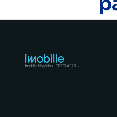
p
Imobille Negócios | CRECI 4223-J