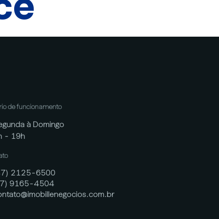
cê
rio de funcionamento
egunda à Domingo
h - 19h
ato
47) 2125-6500
47) 9165-4504
ontato@imobillenegocios.com.br