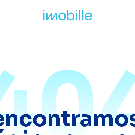
40
encontramos