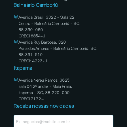
Balneário Camboriú
Avenida Brasil, 3322 - Sala 22
Centro - Balneário Camboriú - SC,
88.330-060
CRECI 6854-J
Avenida Ruy Barbosa, 320
Praia dos Amores - Balneário Camboriú, SC,
88.331-510
CRECI: 4223-J
Itapema
Avenida Nereu Ramos, 3625
sala 04 2º andar - Meia Praia,
Itapema - SC, 88.220-000
CRECI 7172-J
Receba nossas novidades