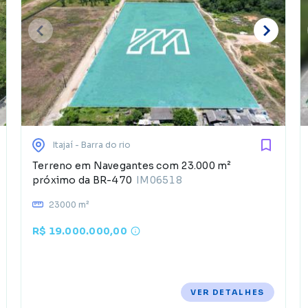
Itajaí
- Barra do rio
Terreno em Navegantes com 23.000 m²
próximo da BR-470
IM06518
23000 m²
R$ 19.000.000,00
VER DETALHES