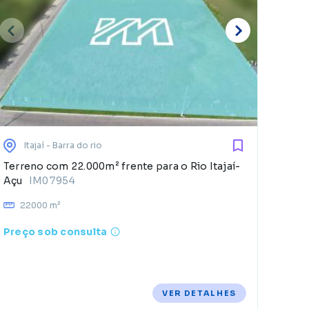
E
d
Itajaí
- Barra do rio
Terreno com 22.000m² frente para o Rio Itajaí-
Açu
IM07954
22000 m²
Preço sob consulta
VER DETALHES