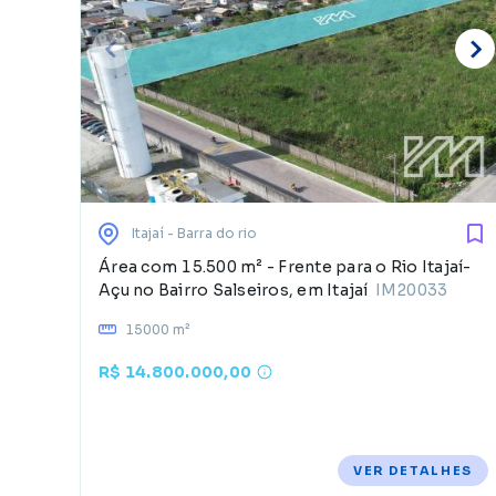
Itajaí
- Barra do rio
Área com 15.500 m² - Frente para o Rio Itajaí-
Açu no Bairro Salseiros, em Itajaí
IM20033
15000 m²
R$ 14.800.000,00
VER DETALHES