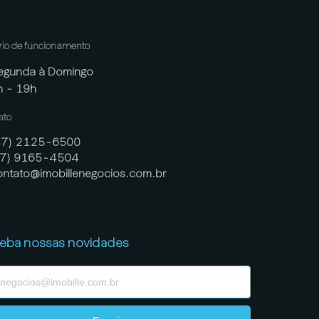
rio de funcionamento
egunda à Domingo
h - 19h
ato
47) 2125-6500
47) 9165-4504
ontato@imobillenegocios.com.br
eba nossas novidades