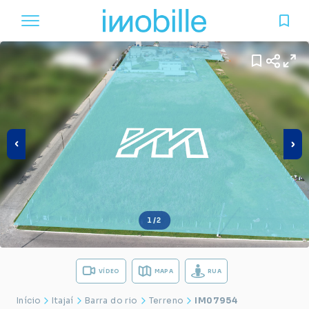
1/2
VÍDEO
MAPA
RUA
Início
Itajaí
Barra do rio
Terreno
IM07954