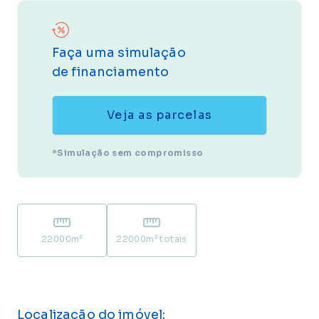
Faça uma simulação
de financiamento
Veja as parcelas
*Simulação sem compromisso
22000
m²
22000
m² totais
Localização do imóvel: