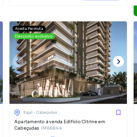
Aceita Permuta
Desconto exclusivo
Itajaí
- Cabeçudas
Apartamento à venda Edifício Citrine em
Cabeçudas
IM66844