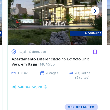
E
NOVIDADE
Itajaí
- Cabeçudas
Apartamento Diferenciado no Edifício Unic
View em Itajaí
IM64555
168 m²
3 Vagas
3 Quartos
(3 suítes)
R$ 3.420.265,28
VER DETALHES