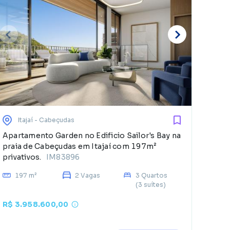
E
d
Itajaí
- Cabeçudas
Apartamento Garden no Edificio Sailor's Bay na
praia de Cabeçudas em Itajaí com 197m²
privativos.
IM83896
197 m²
2 Vagas
3 Quartos
(3 suítes)
R$ 3.958.600,00