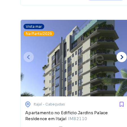
Vista mar
Na Planta/2029
Itajaí
- Cabeçudas
Apartamento no Edifício Jardins Palace
Residence em Itajaí
IM82110