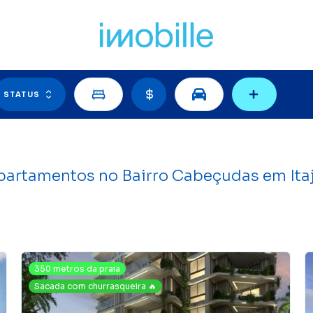
Filtros
STATUS
partamentos no Bairro Cabeçudas em Itaj
350 metros da praia
Sacada com churrasqueira 🔥