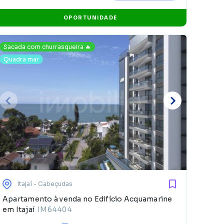
OPORTUNIDADE
Sacada com churrasqueira 🔥
Quadra mar
E
d
Itajaí
- Cabeçudas
Apartamento à venda no Edifício Acquamarine
em Itajaí
IM64404