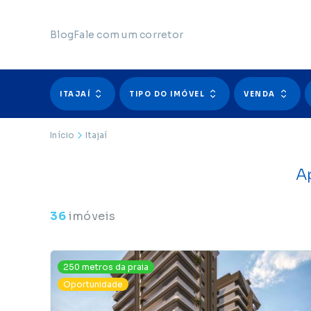
Blog
Fale com um corretor
ITAJAÍ
TIPO DO IMÓVEL
VENDA
Início
Itajaí
A
36
imóveis
250 metros da praia
Oportunidade