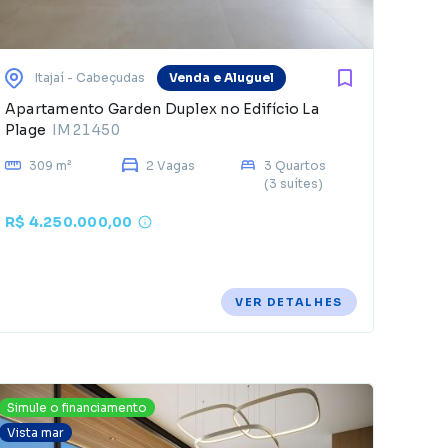
Itajaí
- Cabeçudas
Venda e Aluguel
Apartamento Garden Duplex no Edifício La
Plage
IM21450
309 m²
2 Vagas
3 Quartos
(3 suítes)
R$ 4.250.000,00
VER DETALHES
Simule o financiamento
Vista mar