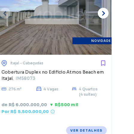
E
d
NOVIDADE
Itajaí
- Cabeçudas
Cobertura Duplex no Edificio Atmos Beach em
Itajaí.
IM58073
276 m²
4 Vagas
4 Quartos
(4 suítes)
de R$ 6.000.000,00
▼ R$500 mil
Por R$ 5.500.000,00
VER DETALHES