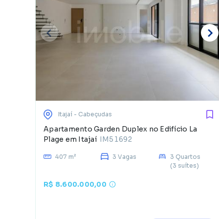
Itajaí
- Cabeçudas
Apartamento Garden Duplex no Edifício La
Plage em Itajaí
IM51692
407 m²
3 Vagas
3 Quartos
(3 suítes)
R$ 8.600.000,00