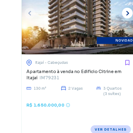
NOVIDAD
Itajaí
- Cabeçudas
Apartamento à venda no Edificio Citrine em
Itajaí
IM79231
130 m²
2 Vagas
3 Quartos
(3 suítes)
R$ 1.650.000,00
VER DETALHES