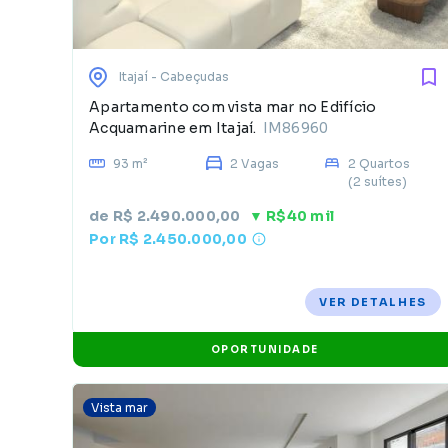
Itajaí
- Cabeçudas
Apartamento com vista mar no Edifício
Acquamarine em Itajaí.
IM86960
93 m²
2 Vagas
2 Quartos
(2 suítes)
de R$ 2.490.000,00
▼ R$40 mil
Por R$ 2.450.000,00
VER DETALHES
OPORTUNIDADE
Vista mar