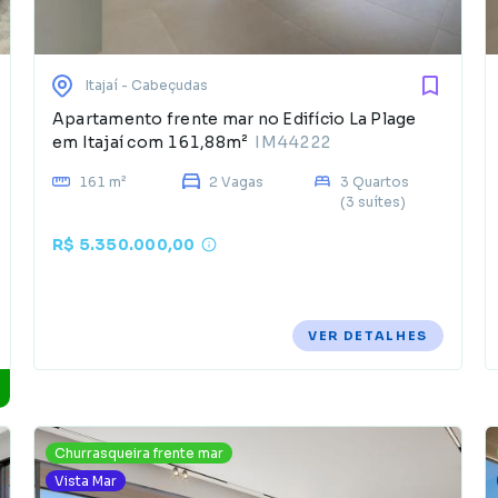
Itajaí
- Cabeçudas
Apartamento frente mar no Edifício La Plage
em Itajaí com 161,88m²
IM44222
161 m²
2 Vagas
3 Quartos
(3 suítes)
R$ 5.350.000,00
VER DETALHES
Churrasqueira frente mar
Vista Mar