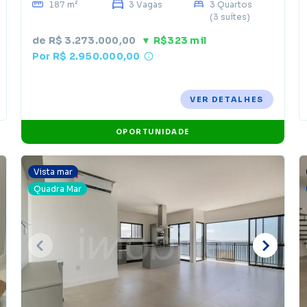
187 m²
3 Vagas
3 Quartos
(3 suítes)
de R$ 3.273.000,00
▼ R$323 mil
Por R$ 2.950.000,00
VER DETALHES
OPORTUNIDADE
Vista mar
Quadra Mar