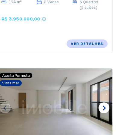
174 m²
2 Vagas
3 Quartos
(3 suítes)
R$ 3.950.000,00
VER DETALHES
Aceita Permuta
Vista mar
E
d