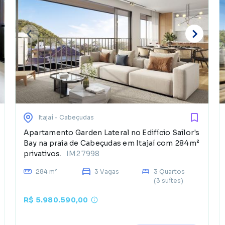
Itajaí
- Cabeçudas
Apartamento Garden Lateral no Edifício Sailor's
Bay na praia de Cabeçudas em Itajaí com 284m²
privativos.
IM27998
284 m²
3 Vagas
3 Quartos
(3 suítes)
R$ 5.980.590,00