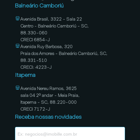
Balneário Camboriú
Avenida Brasil, 3322 - Sala 22
Centro - Balneário Camboriú - SC,
88.330-060
CRECI 6854-J
Avenida Ruy Barbosa, 320
Praia dos Amores - Balneário Camboriú, SC,
88.331-510
CRECI: 4223-J
Itapema
Avenida Nereu Ramos, 3625
sala 04 2º andar - Meia Praia,
Itapema - SC, 88.220-000
CRECI 7172-J
Receba nossas novidades