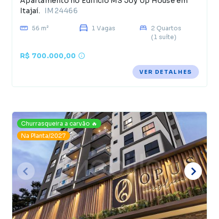
Apartamento no Edificio MS Joy Up House em
Itajaí.
IM24466
56 m²
1 Vagas
2 Quartos
(1 suíte)
R$ 700.000,00
VER DETALHES
Churrasqueira a carvão 🔥
Na Planta/2027