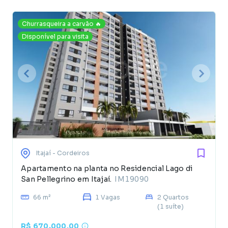
Churrasqueira a carvão 🔥
Disponível para visita
Itajaí
- Cordeiros
Apartamento na planta no Residencial Lago di
San Pellegrino em Itajaí.
IM19090
66 m²
1 Vagas
2 Quartos
(1 suíte)
R$ 670.000,00