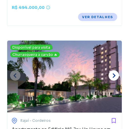
R$ 494.000,00
VER DETALHES
Disponível para visita
Churrasqueira a carvão 🔥
Itajaí
- Cordeiros