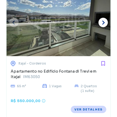
Itajaí
- Cordeiros
Apartamento no Edifício Fontana di Trevi em
Itajaí
IM63050
65 m²
1 Vagas
2 Quartos
(1 suíte)
R$ 550.000,00
VER DETALHES