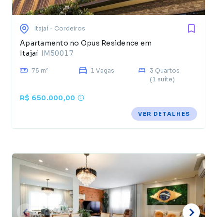
Itajaí
- Cordeiros
Apartamento no Opus Residence em
Itajaí
IM50017
75 m²
1 Vagas
3 Quartos
(1 suíte)
R$ 650.000,00
VER DETALHES