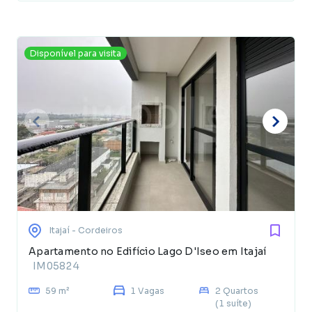
Disponível para visita
Itajaí
- Cordeiros
Apartamento no Edifício Lago D'Iseo em Itajaí
IM05824
59 m²
1 Vagas
2 Quartos
(1 suíte)