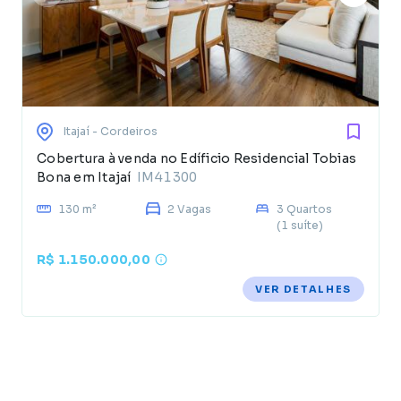
Itajaí
- Cordeiros
Cobertura à venda no Edíficio Residencial Tobias
Bona em Itajaí
IM41300
130 m²
2 Vagas
3 Quartos
(1 suíte)
R$ 1.150.000,00
VER DETALHES