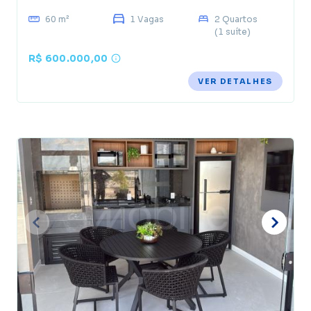
60 m²
1 Vagas
2 Quartos
(1 suíte)
R$ 600.000,00
VER DETALHES