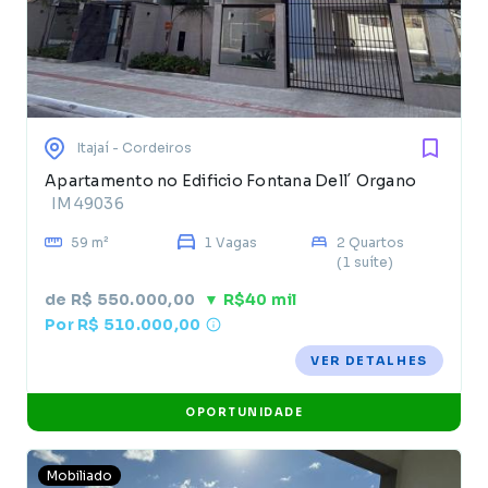
Itajaí
- Cordeiros
Apartamento no Edificio Fontana Dell´ Organo
IM49036
59 m²
1 Vagas
2 Quartos
(1 suíte)
de R$ 550.000,00
▼ R$40 mil
Por R$ 510.000,00
VER DETALHES
OPORTUNIDADE
Mobiliado