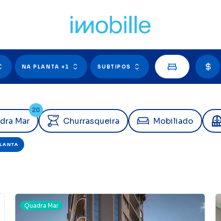
NA PLANTA +1
SUBTIPOS
20
dra
Mar
Churrasqueira
Mobiliado
LANTA
X
Quadra Mar