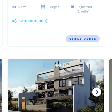
69 m²
1 Vagas
2 Quartos
(1 suíte)
R$ 1.300.000,00
VER DETALHES