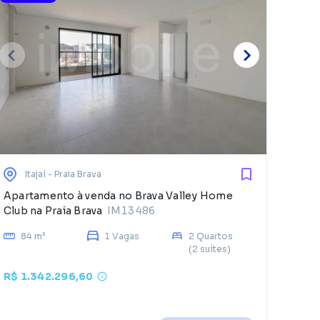
E
d
Itajaí
- Praia Brava
Apartamento à venda no Brava Valley Home
Club na Praia Brava
IM13486
84 m²
1 Vagas
2 Quartos
(2 suítes)
R$ 1.342.296,60