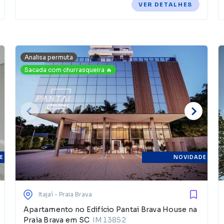
VER DETALHES
Analisa permuta
Sacada com churrasqueira 🔥
E
NOVIDADE
Itajaí
- Praia Brava
Apartamento no Edifício Pantai Brava House na
Praia Brava em SC
IM13852