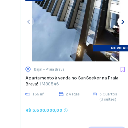
NOVIDAD
Itajaí
- Praia Brava
Apartamento à venda no SunSeeker na Praia
Brava!
IM80546
166 m²
2 Vagas
3 Quartos
(3 suítes)
R$ 3.600.000,00