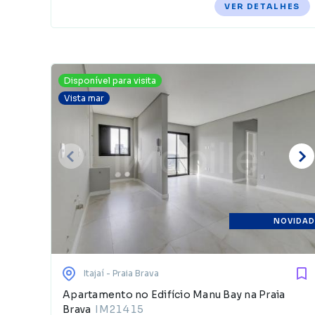
VER DETALHES
Disponível para visita
Vista mar
NOVIDAD
Itajaí
- Praia Brava
Apartamento no Edifício Manu Bay na Praia
Brava
IM21415