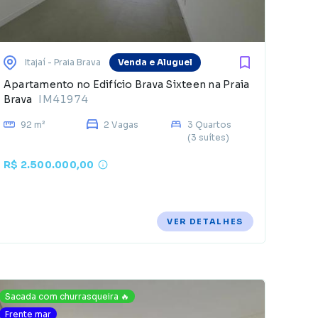
Itajaí
- Praia Brava
Venda e Aluguel
Apartamento no Edifício Brava Sixteen na Praia
Brava
IM41974
92 m²
2 Vagas
3 Quartos
(3 suítes)
R$ 2.500.000,00
VER DETALHES
Sacada com churrasqueira 🔥
Frente mar