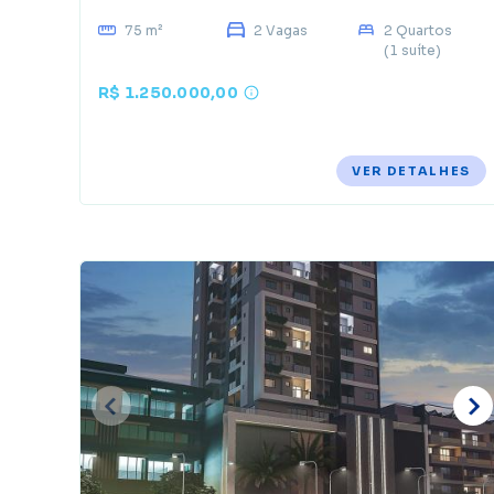
75 m²
2 Vagas
2 Quartos
(1 suíte)
R$ 1.250.000,00
VER DETALHES