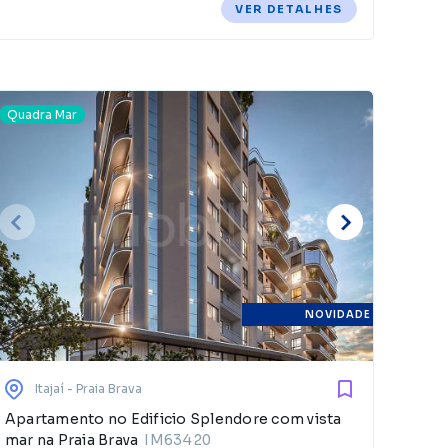
VER DETALHES
Quadra Mar
E
d
NOVIDADE
Itajaí
- Praia Brava
Apartamento no Edificio Splendore com vista
mar na Praia Brava
IM63420