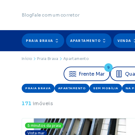
Blog
Fale com um corretor
PRAIA BRAVA
APARTAMENTO
VENDA
Início
Praia Brava
Apartamento
9
Frente
Mar
Qua
PRAIA BRAVA
X
APARTAMENTO
X
SEM MOBÍLIA
X
NA P
171
imóveis
5 minutos da praia
Vista mar