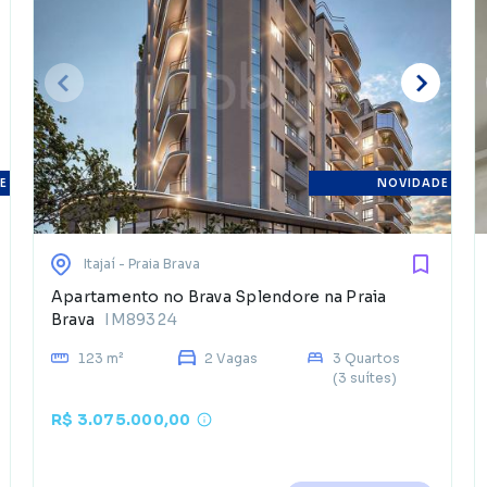
E
NOVIDADE
Itajaí
- Praia Brava
Apartamento no Brava Splendore na Praia
Brava
IM89324
123 m²
2 Vagas
3 Quartos
(3 suítes)
R$ 3.075.000,00