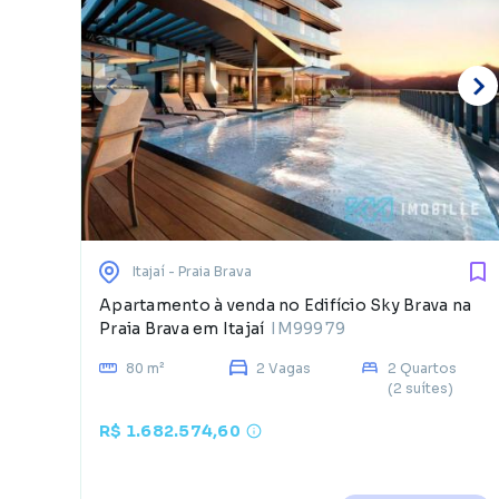
Itajaí
- Praia Brava
Apartamento à venda no Edifício Sky Brava na
Praia Brava em Itajaí
IM99979
80 m²
2 Vagas
2 Quartos
(2 suítes)
R$ 1.682.574,60