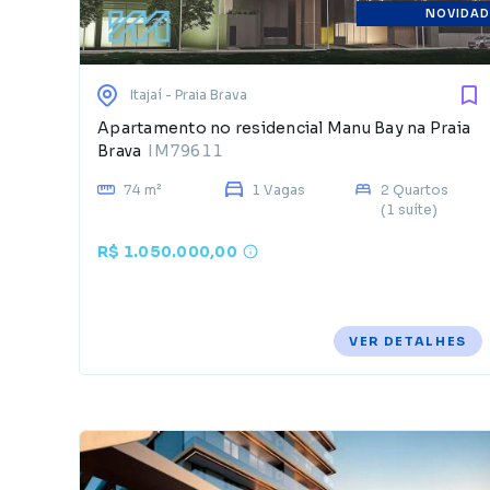
NOVIDAD
Itajaí
- Praia Brava
Apartamento no residencial Manu Bay na Praia
Brava
IM79611
74 m²
1 Vagas
2 Quartos
(1 suíte)
R$ 1.050.000,00
VER DETALHES