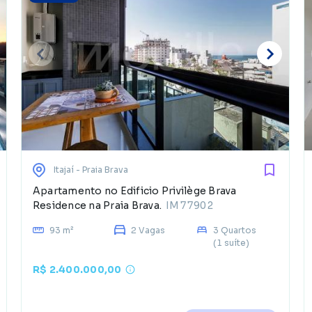
Itajaí
- Praia Brava
Apartamento no Edificio Privilège Brava
Residence na Praia Brava.
IM77902
93 m²
2 Vagas
3 Quartos
(1 suíte)
R$ 2.400.000,00