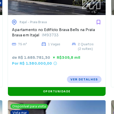
E
Itajaí
- Praia Brava
Apartamento no Edifício Brava Bells na Praia
Brava em Itajaí
IM93733
75 m²
1 Vagas
2 Quartos
(2 suítes)
de R$ 1.685.781,30
▼ R$305,8 mil
Por R$ 1.380.000,00
VER DETALHES
OPORTUNIDADE
Disponível para visita
Vista mar