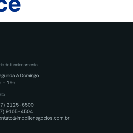
cê
rio de funcionamento
egunda à Domingo
h - 19h
ato
47) 2125-6500
47) 9165-4504
ontato@imobillenegocios.com.br