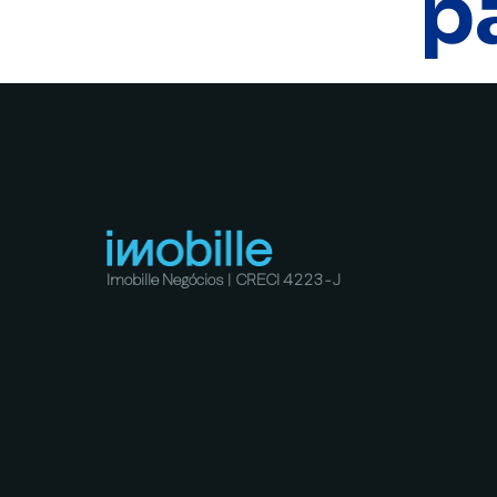
p
Imobille Negócios | CRECI 4223-J