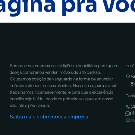
ágina pra vo
Somos uma empresa de inteligência imobiliária para quem
Horá
deseja comprar ou vender imóveis de alto padrão.
S
Ocupamos posição de vanguarda na forma de anunciar
8
imóveis e atender nossos clientes. Nosso foco, para o qual
trabalhamos incansavelmente, é para que a experiência
Cont
Imobille seja fluída, desde os primeiros cliques em nosso
site, até o pós-venda.
(
(
Saiba mais sobre nossa empresa
c