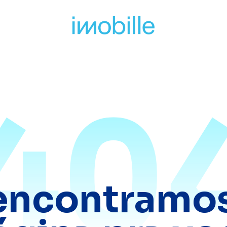
40
encontramos