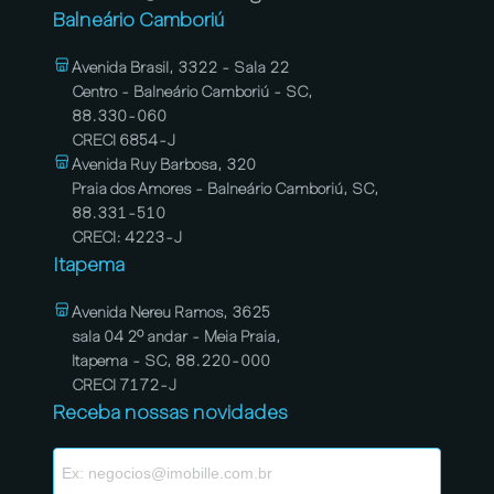
Balneário Camboriú
Avenida Brasil, 3322 - Sala 22
Centro - Balneário Camboriú - SC,
88.330-060
CRECI 6854-J
Avenida Ruy Barbosa, 320
Praia dos Amores - Balneário Camboriú, SC,
88.331-510
CRECI: 4223-J
Itapema
Avenida Nereu Ramos, 3625
sala 04 2º andar - Meia Praia,
Itapema - SC, 88.220-000
CRECI 7172-J
Receba nossas novidades