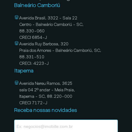
Balneário Camboriú
Avenida Brasil, 3322 - Sala 22
Centro - Balneário Camboriú - SC,
88.330-060
CRECI 6854-J
Avenida Ruy Barbosa, 320
Praia dos Amores - Balneário Camboriú, SC,
88.331-510
CRECI: 4223-J
Itapema
Avenida Nereu Ramos, 3625
sala 04 2º andar - Meia Praia,
Itapema - SC, 88.220-000
CRECI 7172-J
Receba nossas novidades