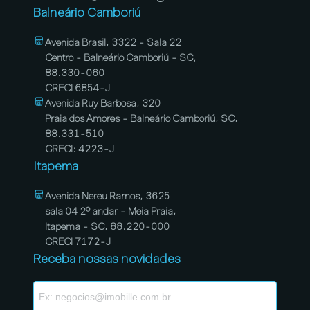
Balneário Camboriú
Avenida Brasil, 3322 - Sala 22
Centro - Balneário Camboriú - SC,
88.330-060
CRECI 6854-J
Avenida Ruy Barbosa, 320
Praia dos Amores - Balneário Camboriú, SC,
88.331-510
CRECI: 4223-J
Itapema
Avenida Nereu Ramos, 3625
sala 04 2º andar - Meia Praia,
Itapema - SC, 88.220-000
CRECI 7172-J
Receba nossas novidades