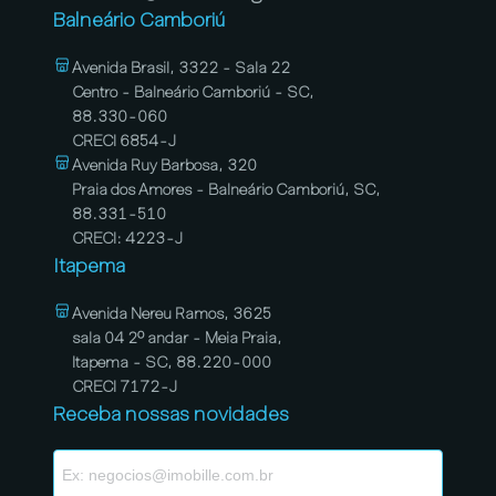
Balneário Camboriú
Avenida Brasil, 3322 - Sala 22
Centro - Balneário Camboriú - SC,
88.330-060
CRECI 6854-J
Avenida Ruy Barbosa, 320
Praia dos Amores - Balneário Camboriú, SC,
88.331-510
CRECI: 4223-J
Itapema
Avenida Nereu Ramos, 3625
sala 04 2º andar - Meia Praia,
Itapema - SC, 88.220-000
CRECI 7172-J
Receba nossas novidades