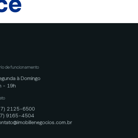
cê
rio de funcionamento
egunda à Domingo
h - 19h
ato
47) 2125-6500
47) 9165-4504
ontato@imobillenegocios.com.br