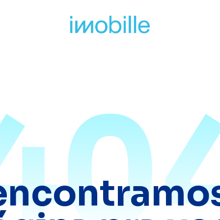
40
encontramos