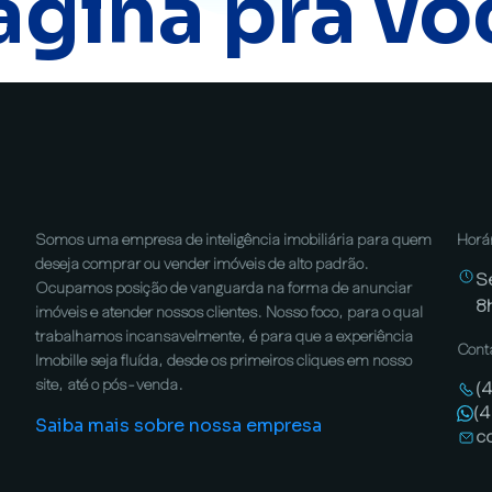
ágina pra vo
Somos uma empresa de inteligência imobiliária para quem
Horá
deseja comprar ou vender imóveis de alto padrão.
S
Ocupamos posição de vanguarda na forma de anunciar
8
imóveis e atender nossos clientes. Nosso foco, para o qual
trabalhamos incansavelmente, é para que a experiência
Cont
Imobille seja fluída, desde os primeiros cliques em nosso
site, até o pós-venda.
(
(
Saiba mais sobre nossa empresa
c