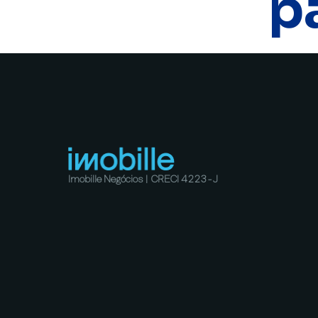
p
Imobille Negócios | CRECI 4223-J