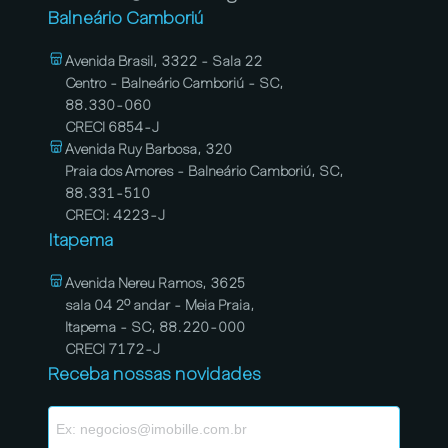
Balneário Camboriú
Avenida Brasil, 3322 - Sala 22
Centro - Balneário Camboriú - SC,
88.330-060
CRECI 6854-J
Avenida Ruy Barbosa, 320
Praia dos Amores - Balneário Camboriú, SC,
88.331-510
CRECI: 4223-J
Itapema
Avenida Nereu Ramos, 3625
sala 04 2º andar - Meia Praia,
Itapema - SC, 88.220-000
CRECI 7172-J
Receba nossas novidades