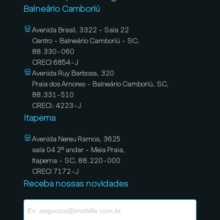
Balneário Camboriú
Avenida Brasil, 3322 - Sala 22
Centro - Balneário Camboriú - SC,
88.330-060
CRECI 6854-J
Avenida Ruy Barbosa, 320
Praia dos Amores - Balneário Camboriú, SC,
88.331-510
CRECI: 4223-J
Itapema
Avenida Nereu Ramos, 3625
sala 04 2º andar - Meia Praia,
Itapema - SC, 88.220-000
CRECI 7172-J
Receba nossas novidades